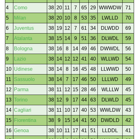
4
Como
38
20
11
7
65
29
WWWDW
71
5
Milan
38
20
10
8
53
35
LWLLD
70
6
Juventus
38
19
12
7
61
34
DLWDD
69
7
Atalanta
38
15
14
9
51
36
DLWDL
59
8
Bologna
38
16
8
14
49
46
DWWDL
56
9
Lazio
38
14
12
12
41
40
WLLWD
54
10
Udinese
38
14
8
16
45
48
LLWWD
50
11
Sassuolo
38
14
7
17
46
50
LLLWD
49
12
Parma
38
11
12
15
28
46
WLLLW
45
13
Torino
38
12
9
17
44
63
DLWLD
45
14
Cagliari
38
11
10
17
40
53
WWLDW
43
15
Fiorentina
38
9
15
14
41
50
DWDLD
42
16
Genoa
38
10
11
17
41
51
LLDDL
41