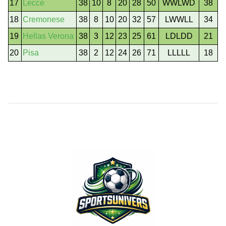
17
Lecce
38
10
8
20
28
50
WWLWD
38
18
Cremonese
38
8
10
20
32
57
LWWLL
34
19
Hellas Verona
38
3
12
23
25
61
LDLDD
21
20
Pisa
38
2
12
24
26
71
LLLLL
18