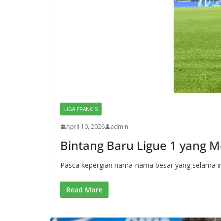
LIGA PRANCIS
April 10, 2026
admin
Bintang Baru Ligue 1 yang 
Pasca kepergian nama-nama besar yang selama ini
Read More