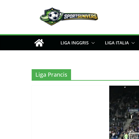
Skip
to
content
LIGA INGGRIS
LIGA ITALIA
Liga Prancis