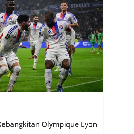
 Kebangkitan Olympique Lyon