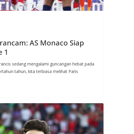
rancam: AS Monaco Siap
e 1
Prancis sedang mengalami guncangan hebat pada
ertahun-tahun, kita terbiasa melihat Paris