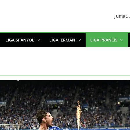
Jumat,
LIGA SPANYOL
LIGA JERMAN
LIGA PRANCIS