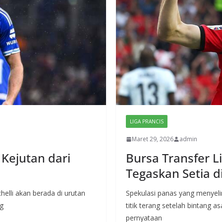
LIGA PRANCIS
Maret 29, 2026
admin
 Kejutan dari
Bursa Transfer L
Tegaskan Setia di
lli akan berada di urutan
Spekulasi panas yang menyeli
ng
titik terang setelah bintang 
pernyataan