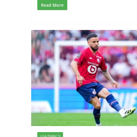
Read More
LIGA PRANCIS