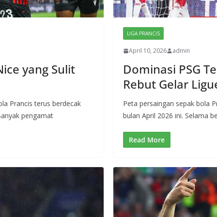
LIGA PRANCIS
April 10, 2026
admin
ce yang Sulit
Dominasi PSG Te
Rebut Gelar Ligu
ola Prancis terus berdecak
Peta persaingan sepak bola 
 Banyak pengamat
bulan April 2026 ini. Selama b
Read More