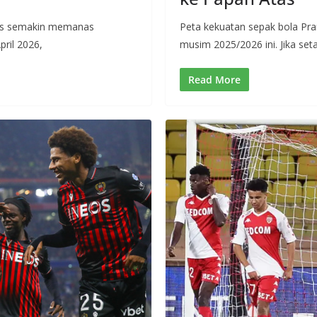
cis semakin memanas
Peta kekuatan sepak bola Pr
pril 2026,
musim 2025/2026 ini. Jika set
Read More