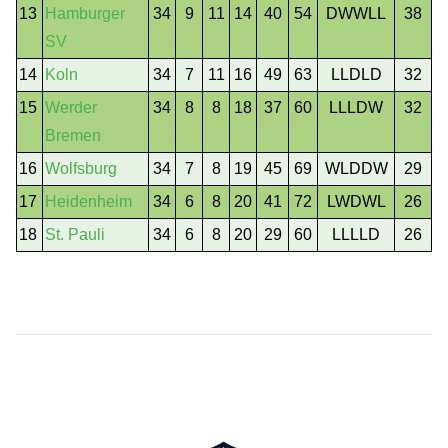
13
Hamburger
34
9
11
14
40
54
DWWLL
38
SV
14
Koln
34
7
11
16
49
63
LLDLD
32
15
Werder
34
8
8
18
37
60
LLLDW
32
Bremen
16
Wolfsburg
34
7
8
19
45
69
WLDDW
29
17
Heidenheim
34
6
8
20
41
72
LWDWL
26
18
St. Pauli
34
6
8
20
29
60
LLLLD
26