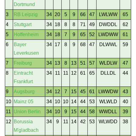
Dortmund
3
RB Leipzig
34
20
5
9
66
47
LWLWW
65
4
Stuttgart
34
18
8
8
71
49
DWDDL
62
5
Hoffenheim
34
18
7
9
65
52
LWDWW
61
6
Bayer
34
17
8
9
68
47
DLWWL
59
Leverkusen
7
Freiburg
34
13
8
13
51
57
WLDLW
47
8
Eintracht
34
11
11
12
61
65
DLLDL
44
Frankfurt
9
Augsburg
34
12
7
15
45
61
LWWDW
43
10
Mainz 05
34
10
10
14
44
53
WLWLD
40
11
Union Berlin
34
10
9
15
44
58
WWDLL
39
12
Borussia
34
9
11
14
42
53
WLWDD
38
M'gladbach