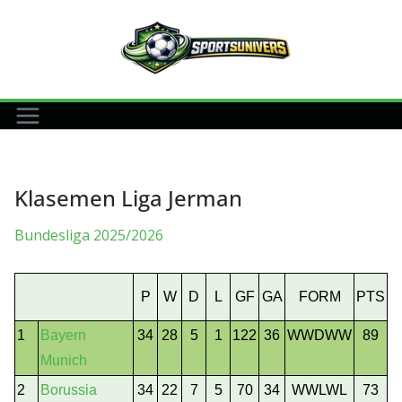
Skip
to
content
Klasemen Liga Jerman
Bundesliga 2025/2026
P
W
D
L
GF
GA
FORM
PTS
1
Bayern
34
28
5
1
122
36
WWDWW
89
Munich
2
Borussia
34
22
7
5
70
34
WWLWL
73