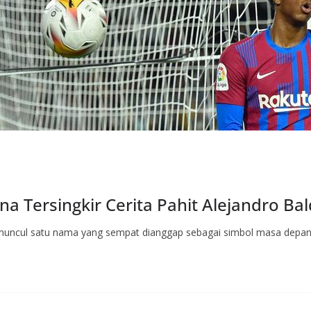
 Tersingkir Cerita Pahit Alejandro Ba
muncul satu nama yang sempat dianggap sebagai simbol masa depan k