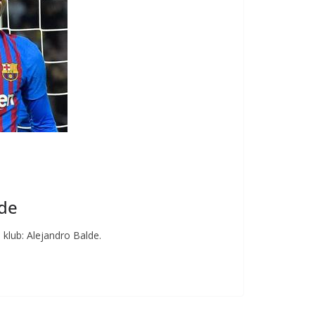
lde
lub: Alejandro Balde.