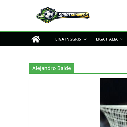
Skip
to
content
LIGA INGGRIS
LIGA ITALIA
Alejandro Balde