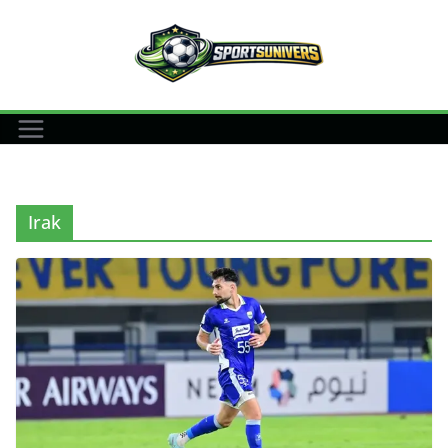
Skip
to
content
Irak