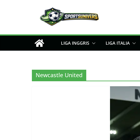
Skip
to
content
LIGA INGGRIS
LIGA ITALIA
Newcastle United