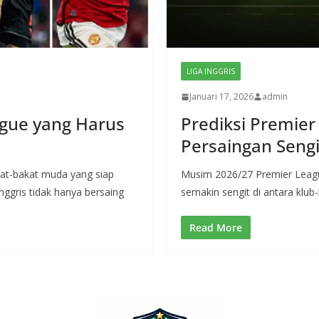
LIGA INGGRIS
Januari 17, 2026
admin
gue yang Harus
Prediksi Premie
Persaingan Sengi
kat-bakat muda yang siap
Musim 2026/27 Premier Leagu
nggris tidak hanya bersaing
semakin sengit di antara klub
Read More