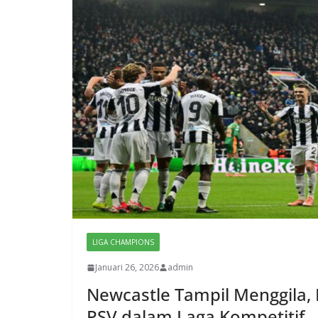
LIGA CHAMPIONS
Januari 26, 2026
admin
Newcastle Tampil Menggila,
PSV dalam Laga Kompetitif