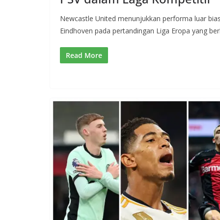
Newcastle United menunjukkan performa luar bia
Eindhoven pada pertandingan Liga Eropa yang berl
Read More