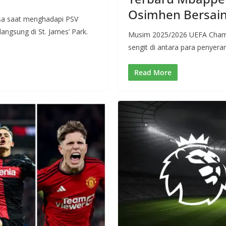
Osimhen Bersain
sa saat menghadapi PSV
angsung di St. James’ Park.
Musim 2025/2026 UEFA Champ
sengit di antara para penyera
Read More