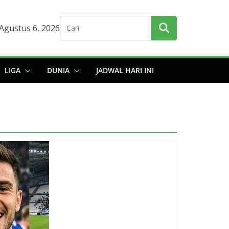
Agustus 6, 2026
LIGA
DUNIA
JADWAL HARI INI