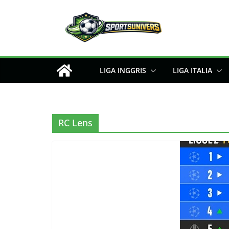
Skip
to
content
LIGA INGGRIS
LIGA ITALIA
RC Lens