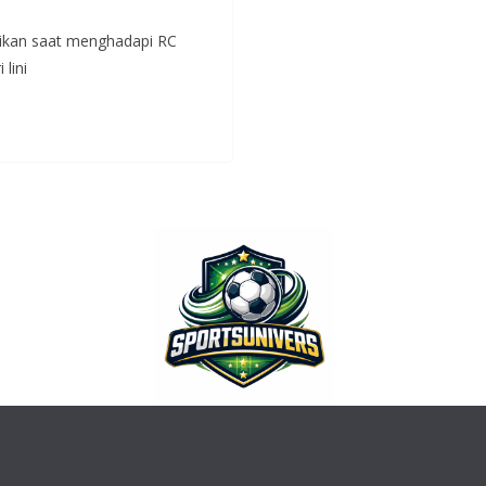
yikan saat menghadapi RC
lini