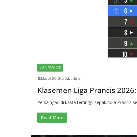
LIGA PRANCIS
Maret 29, 2026
admin
Klasemen Liga Prancis 2026
Persaingan di kasta tertinggi sepak bola Pranci
Read More