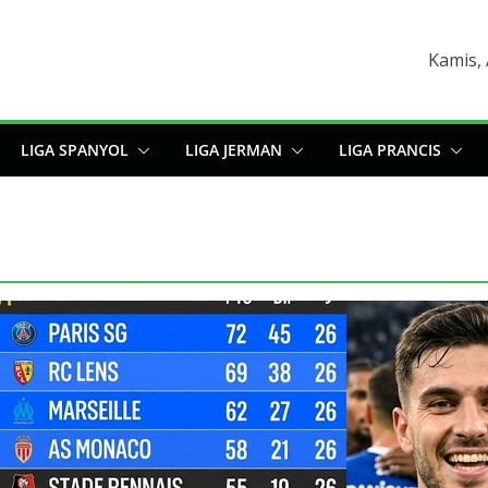
Kamis, 
LIGA SPANYOL
LIGA JERMAN
LIGA PRANCIS