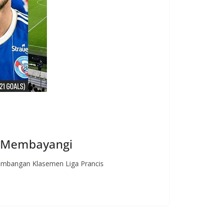
us Membayangi
rkembangan Klasemen Liga Prancis