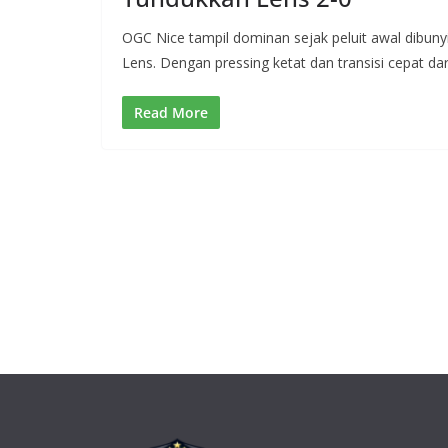
OGC Nice tampil dominan sejak peluit awal dibun
Lens. Dengan pressing ketat dan transisi cepat dari 
Read More