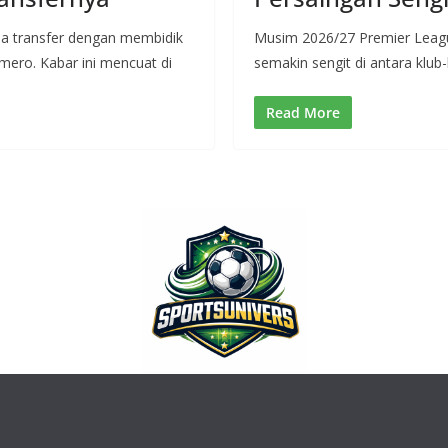
sa transfer dengan membidik
Musim 2026/27 Premier Leagu
mero. Kabar ini mencuat di
semakin sengit di antara klub
Read More