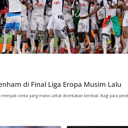
enham di Final Liga Eropa Musim Lalu
lalu menjadi cerita yang manis untuk diceritakan kembali. Bagi para p