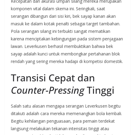
Kecepatan dan akurasi umpan silang mereka merupakan
komponen vital dalam skema ini. Seringkali, saat
serangan dibangun dari sisi kiri, bek sayap kanan akan
masuk ke dalam kotak penalti sebagai target tambahan.
Pola serangan silang ini terbukti sangat mematikan
karena menciptakan kebingungan pada sistem penjagaan
lawan. Leverkusen berhasil membuktikan bahwa bek
sayap adalah kunci untuk membongkar pertahanan blok
rendah yang sering mereka hadapi di kompetisi domestik.
Transisi Cepat dan
Counter-Pressing
Tinggi
Salah satu alasan mengapa serangan Leverkusen begitu
ditakuti adalah cara mereka memenangkan bola kembali.
Begitu kehilangan penguasaan, para pemain terdekat
langsung melakukan tekanan intensitas tinggi atau