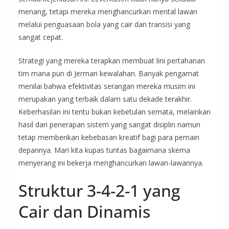
menang, tetapi mereka menghancurkan mental lawan
melalui penguasaan bola yang cair dan transisi yang
sangat cepat.
Strategi yang mereka terapkan membuat lini pertahanan
tim mana pun di Jerman kewalahan. Banyak pengamat
menilai bahwa efektivitas serangan mereka musim ini
merupakan yang terbaik dalam satu dekade terakhir.
Keberhasilan ini tentu bukan kebetulan semata, melainkan
hasil dari penerapan sistem yang sangat disiplin namun
tetap memberikan kebebasan kreatif bagi para pemain
depannya. Mari kita kupas tuntas bagaimana skema
menyerang ini bekerja menghancurkan lawan-lawannya.
Struktur 3-4-2-1 yang
Cair dan Dinamis