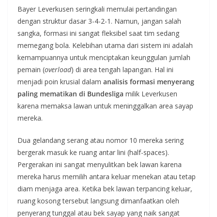
Bayer Leverkusen seringkali memulai pertandingan
dengan struktur dasar 3-4-2-1. Namun, jangan salah
sangka, formasi ini sangat fleksibel saat tim sedang
memegang bola. Kelebihan utama dari sistem ini adalah
kemampuannya untuk menciptakan keunggulan jumlah
pemain (
overload
) di area tengah lapangan. Hal ini
menjadi poin krusial dalam
analisis formasi menyerang
paling mematikan di Bundesliga
milik Leverkusen
karena memaksa lawan untuk meninggalkan area sayap
mereka.
Dua gelandang serang atau nomor 10 mereka sering
bergerak masuk ke ruang antar lini (half-spaces).
Pergerakan ini sangat menyulitkan bek lawan karena
mereka harus memilih antara keluar menekan atau tetap
diam menjaga area. Ketika bek lawan terpancing keluar,
ruang kosong tersebut langsung dimanfaatkan oleh
penyerang tunggal atau bek sayap yang naik sangat