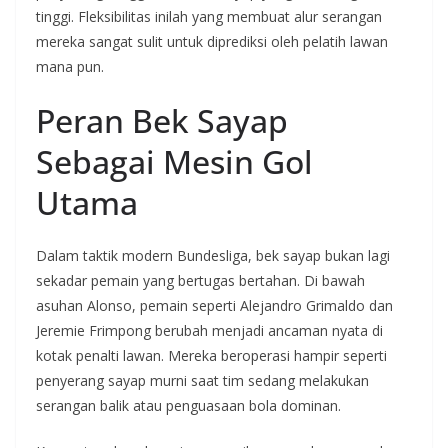
tinggi. Fleksibilitas inilah yang membuat alur serangan
mereka sangat sulit untuk diprediksi oleh pelatih lawan
mana pun.
Peran Bek Sayap
Sebagai Mesin Gol
Utama
Dalam taktik modern Bundesliga, bek sayap bukan lagi
sekadar pemain yang bertugas bertahan. Di bawah
asuhan Alonso, pemain seperti Alejandro Grimaldo dan
Jeremie Frimpong berubah menjadi ancaman nyata di
kotak penalti lawan. Mereka beroperasi hampir seperti
penyerang sayap murni saat tim sedang melakukan
serangan balik atau penguasaan bola dominan.