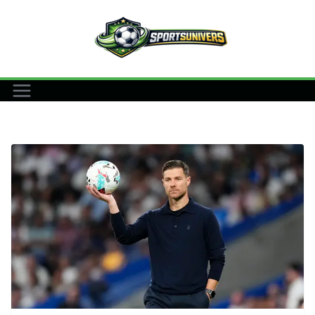
Skip
to
content