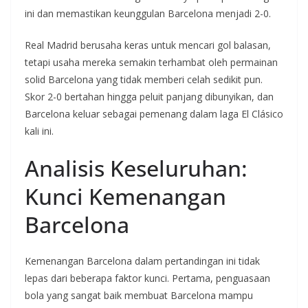
ini dan memastikan keunggulan Barcelona menjadi 2-0.
Real Madrid berusaha keras untuk mencari gol balasan,
tetapi usaha mereka semakin terhambat oleh permainan
solid Barcelona yang tidak memberi celah sedikit pun.
Skor 2-0 bertahan hingga peluit panjang dibunyikan, dan
Barcelona keluar sebagai pemenang dalam laga El Clásico
kali ini.
Analisis Keseluruhan:
Kunci Kemenangan
Barcelona
Kemenangan Barcelona dalam pertandingan ini tidak
lepas dari beberapa faktor kunci. Pertama, penguasaan
bola yang sangat baik membuat Barcelona mampu