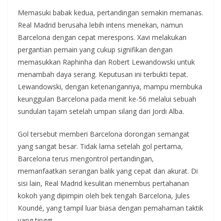
Memasuki babak kedua, pertandingan semakin memanas.
Real Madrid berusaha lebih intens menekan, namun
Barcelona dengan cepat merespons. Xavi melakukan
pergantian pemain yang cukup signifikan dengan
memasukkan Raphinha dan Robert Lewandowski untuk
menambah daya serang. Keputusan ini terbukti tepat.
Lewandowski, dengan ketenangannya, mampu membuka
keunggulan Barcelona pada menit ke-56 melalui sebuah
sundulan tajam setelah umpan silang dari Jordi Alba.
Gol tersebut memberi Barcelona dorongan semangat
yang sangat besar. Tidak lama setelah gol pertama,
Barcelona terus mengontrol pertandingan,
memanfaatkan serangan balik yang cepat dan akurat. Di
sisi lain, Real Madrid kesulitan menembus pertahanan
kokoh yang dipimpin oleh bek tengah Barcelona, Jules
Koundé, yang tampil luar biasa dengan pemahaman taktik
yang tinggi.