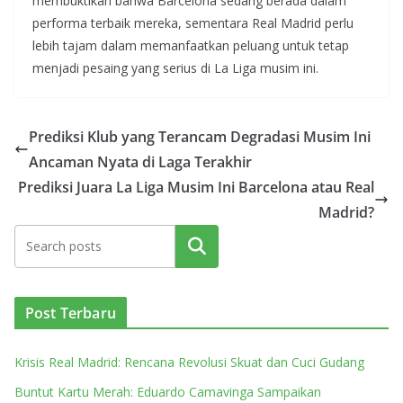
membuktikan bahwa Barcelona sedang berada dalam
performa terbaik mereka, sementara Real Madrid perlu
lebih tajam dalam memanfaatkan peluang untuk tetap
menjadi pesaing yang serius di La Liga musim ini.
Prediksi Klub yang Terancam Degradasi Musim Ini
Ancaman Nyata di Laga Terakhir
Prediksi Juara La Liga Musim Ini Barcelona atau Real
Madrid?
Cari
Post Terbaru
Krisis Real Madrid: Rencana Revolusi Skuat dan Cuci Gudang
Buntut Kartu Merah: Eduardo Camavinga Sampaikan