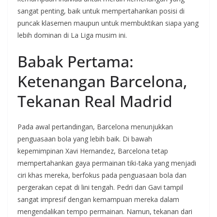
sangat penting, baik untuk mempertahankan posisi di
puncak klasemen maupun untuk membuktikan siapa yang
lebih dominan di La Liga musim ini.
Babak Pertama:
Ketenangan Barcelona,
Tekanan Real Madrid
Pada awal pertandingan, Barcelona menunjukkan
penguasaan bola yang lebih baik. Di bawah
kepemimpinan Xavi Hernandez, Barcelona tetap
mempertahankan gaya permainan tiki-taka yang menjadi
ciri khas mereka, berfokus pada penguasaan bola dan
pergerakan cepat di lini tengah. Pedri dan Gavi tampil
sangat impresif dengan kemampuan mereka dalam
mengendalikan tempo permainan. Namun, tekanan dari