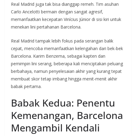
Real Madrid juga tak bisa dianggap remeh. Tim asuhan
Carlo Ancelotti bermain dengan sangat agresif,
memanfaatkan kecepatan Vinícius Júnior di sisi kiri untuk
menekan lini pertahanan Barcelona.
Real Madrid tampak lebih fokus pada serangan balik
cepat, mencoba memanfaatkan kelengahan dari bek-bek
Barcelona. Karim Benzema, sebagai kapten dan
pemimpin lini serang, beberapa kali menciptakan peluang
berbahaya, namun penyelesaian akhir yang kurang tepat
membuat skor tetap imbang hingga menit-menit akhir
babak pertama.
Babak Kedua: Penentu
Kemenangan, Barcelona
Mengambil Kendali