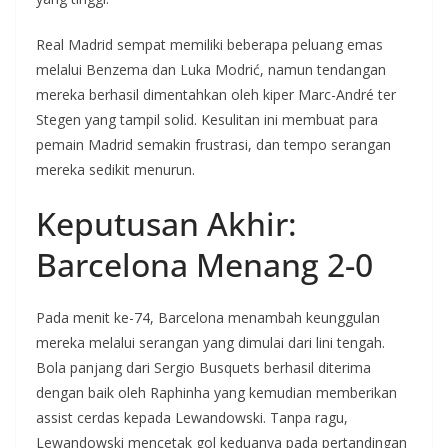
Real Madrid sempat memiliki beberapa peluang emas
melalui Benzema dan Luka Modrić, namun tendangan
mereka berhasil dimentahkan oleh kiper Marc-André ter
Stegen yang tampil solid. Kesulitan ini membuat para
pemain Madrid semakin frustrasi, dan tempo serangan
mereka sedikit menurun.
Keputusan Akhir:
Barcelona Menang 2-0
Pada menit ke-74, Barcelona menambah keunggulan
mereka melalui serangan yang dimulai dari lini tengah.
Bola panjang dari Sergio Busquets berhasil diterima
dengan baik oleh Raphinha yang kemudian memberikan
assist cerdas kepada Lewandowski. Tanpa ragu,
Lewandowski mencetak gol keduanya pada pertandingan