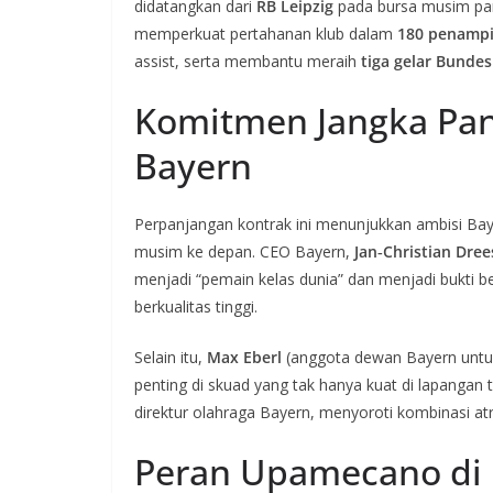
didatangkan dari
RB Leipzig
pada bursa musim pan
memperkuat pertahanan klub dalam
180 penampi
assist, serta membantu meraih
tiga gelar Bundes
Komitmen Jangka Pa
Bayern
Perpanjangan kontrak ini menunjukkan ambisi Ba
musim ke depan. CEO Bayern,
Jan‑Christian Dre
menjadi “pemain kelas dunia” dan menjadi bukti
berkualitas tinggi.
Selain itu,
Max Eberl
(anggota dewan Bayern untuk
penting di skuad yang tak hanya kuat di lapangan 
direktur olahraga Bayern, menyoroti kombinasi atribu
Peran Upamecano di 