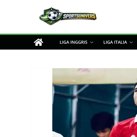
Skip
to
content
LIGA INGGRIS
LIGA ITALIA