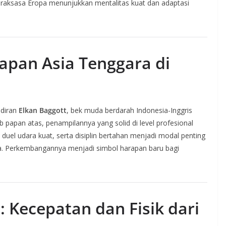
aksasa Eropa menunjukkan mentalitas kuat dan adaptasi
rapan Asia Tenggara di
adiran
Elkan Baggott
, bek muda berdarah Indonesia-Inggris
b papan atas, penampilannya yang solid di level profesional
duel udara kuat, serta disiplin bertahan menjadi modal penting
opa. Perkembangannya menjadi simbol harapan baru bagi
Kecepatan dan Fisik dari