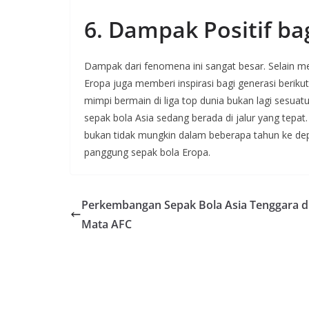
6. Dampak Positif ba
Dampak dari fenomena ini sangat besar. Selain me
Eropa juga memberi inspirasi bagi generasi berik
mimpi bermain di liga top dunia bukan lagi sesua
sepak bola Asia sedang berada di jalur yang tepat
bukan tidak mungkin dalam beberapa tahun ke dep
panggung sepak bola Eropa.
Perkembangan Sepak Bola Asia Tenggara d
Mata AFC