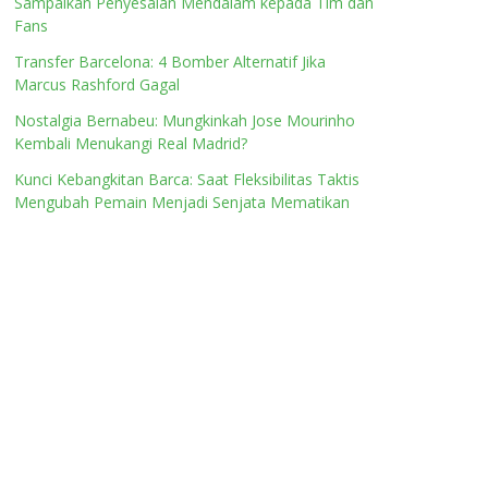
Sampaikan Penyesalan Mendalam kepada Tim dan
Fans
Transfer Barcelona: 4 Bomber Alternatif Jika
Marcus Rashford Gagal
Nostalgia Bernabeu: Mungkinkah Jose Mourinho
Kembali Menukangi Real Madrid?
Kunci Kebangkitan Barca: Saat Fleksibilitas Taktis
Mengubah Pemain Menjadi Senjata Mematikan