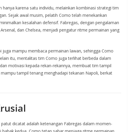
hanya karena satu individu, melainkan kombinasi strategi tim
gan. Sejak awal musim, pelatih Como telah menekankan
eminimalkan kesalahan defensif. Fabregas, dengan pengalaman
a, Arsenal, dan Chelsea, menjadi pengatur ritme permainan yang
tapi juga mampu membaca permainan lawan, sehingga Como
elain itu, mentalitas tim Como juga terlihat berbeda dalam
n dan motivasi kepada rekan-rekannya, membuat tim tampil
i mampu tampil tenang menghadapi tekanan Napoli, berkat
rusial
ang patut dicatat adalah ketenangan Fabregas dalam momen-
i babak kedua, Como tetap sabar menjaga ritme permainan.