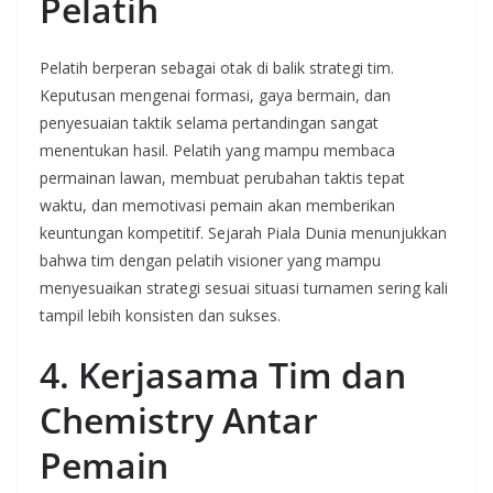
Pelatih
Pelatih berperan sebagai otak di balik strategi tim.
Keputusan mengenai formasi, gaya bermain, dan
penyesuaian taktik selama pertandingan sangat
menentukan hasil. Pelatih yang mampu membaca
permainan lawan, membuat perubahan taktis tepat
waktu, dan memotivasi pemain akan memberikan
keuntungan kompetitif. Sejarah Piala Dunia menunjukkan
bahwa tim dengan pelatih visioner yang mampu
menyesuaikan strategi sesuai situasi turnamen sering kali
tampil lebih konsisten dan sukses.
4. Kerjasama Tim dan
Chemistry Antar
Pemain