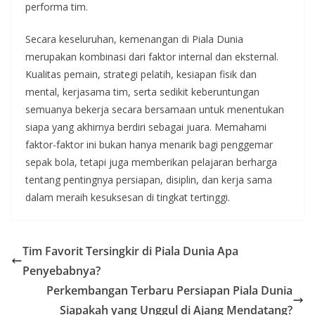
performa tim.
Secara keseluruhan, kemenangan di Piala Dunia
merupakan kombinasi dari faktor internal dan eksternal.
Kualitas pemain, strategi pelatih, kesiapan fisik dan
mental, kerjasama tim, serta sedikit keberuntungan
semuanya bekerja secara bersamaan untuk menentukan
siapa yang akhirnya berdiri sebagai juara. Memahami
faktor-faktor ini bukan hanya menarik bagi penggemar
sepak bola, tetapi juga memberikan pelajaran berharga
tentang pentingnya persiapan, disiplin, dan kerja sama
dalam meraih kesuksesan di tingkat tertinggi.
Tim Favorit Tersingkir di Piala Dunia Apa
Penyebabnya?
Perkembangan Terbaru Persiapan Piala Dunia
Siapakah yang Unggul di Ajang Mendatang?