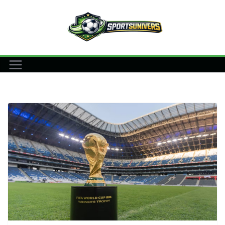
Skip
to
content