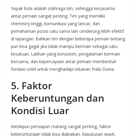
Sepak bola adalah olahraga tim, sehingga kerjasama
antar pemain sangat penting. Tim yang memiliki
chemistry tinggi, komunikasi yang lancar, dan
pemahaman posisi satu sama lain cenderung lebih efektif
di lapangan. Bahkan tim dengan beberapa pemain bintang
pun bisa gagal jika tidak mampu bermain sebagai satu
kesatuan. Latihan yang konsisten, pengalaman bermain
bersama, dan kepercayaan antar pemain membentuk
fondasi solid untuk menghadapi tekanan Piala Dunia.
5. Faktor
Keberuntungan dan
Kondisi Luar
Meskipun persiapan matang sangat penting, faktor
keberuntungan tidak bisa diabaikan. Keputusan wasit,