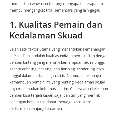
memberikan wawasan tentang mengapa beberapa tim
mampu mengangkat trofi sementara yang lain gagal.
1. Kualitas Pemain dan
Kedalaman Skuad
Salah satu faktor utama yang menentukan kemenangan
di Piala Dunia adalah kualitas individu pemain. Tim dengan
pemain bintang yang memiliki kemampuan teknis tinggi,
seperti dribbling, passing, dan finishing, cenderung lebih
unggul dalam pertandingan kritis. Namun, tidak hanya
kemampuan pemain inti yang penting; kedalaman skuad
juga menentukan keberhasilan tim. Cedera atau kelelahan
pemain bisa terjadi kapan saja, dan tim yang memiliki
cadangan berkualitas dapat menjaga konsistensi
performa sepanjang turnamen.