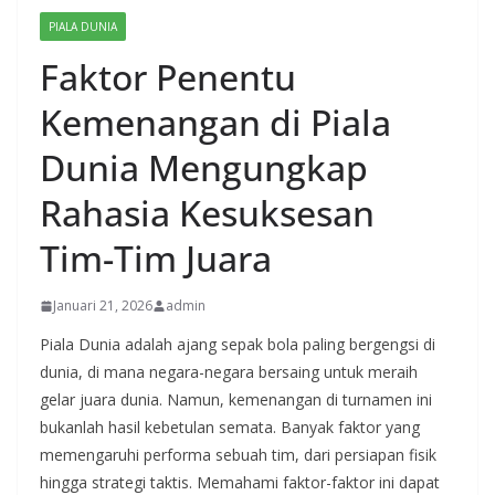
PIALA DUNIA
Faktor Penentu
Kemenangan di Piala
Dunia Mengungkap
Rahasia Kesuksesan
Tim-Tim Juara
Januari 21, 2026
admin
Piala Dunia adalah ajang sepak bola paling bergengsi di
dunia, di mana negara-negara bersaing untuk meraih
gelar juara dunia. Namun, kemenangan di turnamen ini
bukanlah hasil kebetulan semata. Banyak faktor yang
memengaruhi performa sebuah tim, dari persiapan fisik
hingga strategi taktis. Memahami faktor-faktor ini dapat