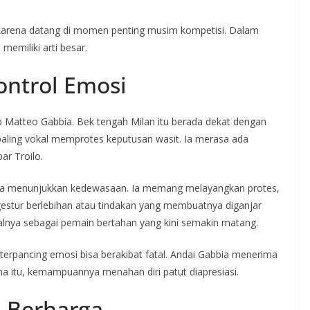
 karena datang di momen penting musim kompetisi. Dalam
 memiliki arti besar.
ontrol Emosi
ap Matteo Gabbia. Bek tengah Milan itu berada dekat dengan
paling vokal memprotes keputusan wasit. Ia merasa ada
r Troilo.
ia menunjukkan kedewasaan. Ia memang melayangkan protes,
 gestur berlebihan atau tindakan yang membuatnya diganjar
alnya sebagai pemain bertahan yang kini semakin matang.
terpancing emosi bisa berakibat fatal. Andai Gabbia menerima
ena itu, kemampuannya menahan diri patut diapresiasi.
n Berharga