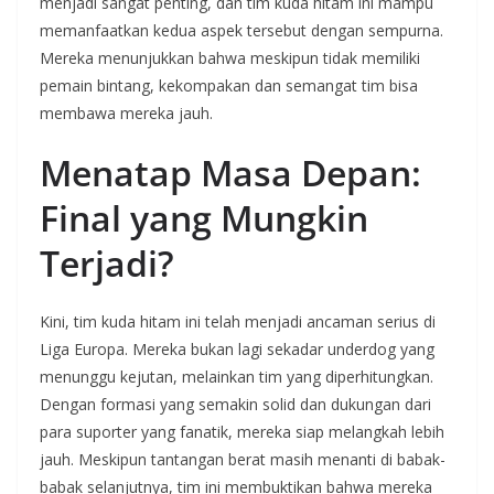
menjadi sangat penting, dan tim kuda hitam ini mampu
memanfaatkan kedua aspek tersebut dengan sempurna.
Mereka menunjukkan bahwa meskipun tidak memiliki
pemain bintang, kekompakan dan semangat tim bisa
membawa mereka jauh.
Menatap Masa Depan:
Final yang Mungkin
Terjadi?
Kini, tim kuda hitam ini telah menjadi ancaman serius di
Liga Europa. Mereka bukan lagi sekadar underdog yang
menunggu kejutan, melainkan tim yang diperhitungkan.
Dengan formasi yang semakin solid dan dukungan dari
para suporter yang fanatik, mereka siap melangkah lebih
jauh. Meskipun tantangan berat masih menanti di babak-
babak selanjutnya, tim ini membuktikan bahwa mereka