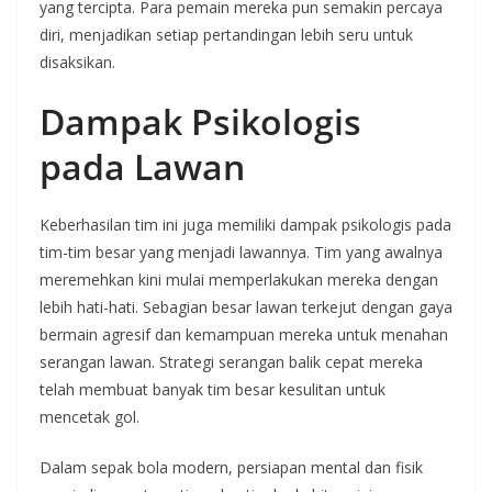
yang tercipta. Para pemain mereka pun semakin percaya
diri, menjadikan setiap pertandingan lebih seru untuk
disaksikan.
Dampak Psikologis
pada Lawan
Keberhasilan tim ini juga memiliki dampak psikologis pada
tim-tim besar yang menjadi lawannya. Tim yang awalnya
meremehkan kini mulai memperlakukan mereka dengan
lebih hati-hati. Sebagian besar lawan terkejut dengan gaya
bermain agresif dan kemampuan mereka untuk menahan
serangan lawan. Strategi serangan balik cepat mereka
telah membuat banyak tim besar kesulitan untuk
mencetak gol.
Dalam sepak bola modern, persiapan mental dan fisik