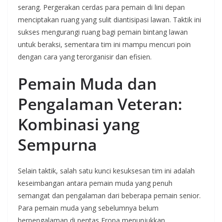
serang. Pergerakan cerdas para pemain di lini depan
menciptakan ruang yang sulit diantisipasi lawan. Taktik ini
sukses mengurangi ruang bagi pemain bintang lawan
untuk beraksi, sementara tim ini mampu mencuri poin
dengan cara yang terorganisir dan efisien.
Pemain Muda dan
Pengalaman Veteran:
Kombinasi yang
Sempurna
Selain taktik, salah satu kunci kesuksesan tim ini adalah
keseimbangan antara pemain muda yang penuh
semangat dan pengalaman dari beberapa pemain senior.
Para pemain muda yang sebelumnya belum
berpengalaman di pentas Eropa menunjukkan