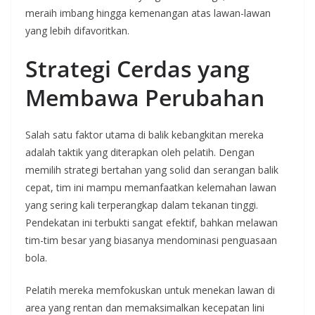
meraih imbang hingga kemenangan atas lawan-lawan
yang lebih difavoritkan.
Strategi Cerdas yang
Membawa Perubahan
Salah satu faktor utama di balik kebangkitan mereka
adalah taktik yang diterapkan oleh pelatih. Dengan
memilih strategi bertahan yang solid dan serangan balik
cepat, tim ini mampu memanfaatkan kelemahan lawan
yang sering kali terperangkap dalam tekanan tinggi.
Pendekatan ini terbukti sangat efektif, bahkan melawan
tim-tim besar yang biasanya mendominasi penguasaan
bola.
Pelatih mereka memfokuskan untuk menekan lawan di
area yang rentan dan memaksimalkan kecepatan lini