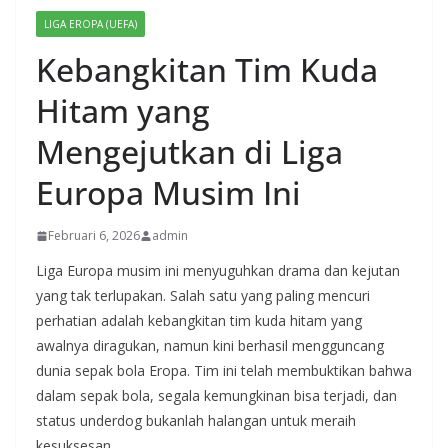
LIGA EROPA (UEFA)
Kebangkitan Tim Kuda
Hitam yang
Mengejutkan di Liga
Europa Musim Ini
Februari 6, 2026
admin
Liga Europa musim ini menyuguhkan drama dan kejutan
yang tak terlupakan. Salah satu yang paling mencuri
perhatian adalah kebangkitan tim kuda hitam yang
awalnya diragukan, namun kini berhasil mengguncang
dunia sepak bola Eropa. Tim ini telah membuktikan bahwa
dalam sepak bola, segala kemungkinan bisa terjadi, dan
status underdog bukanlah halangan untuk meraih
kesuksesan.