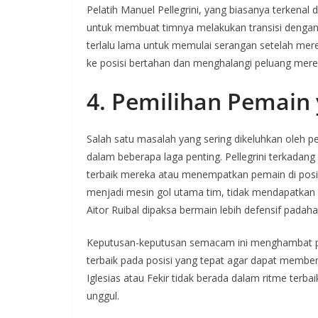
Pelatih Manuel Pellegrini, yang biasanya terkenal
untuk membuat timnya melakukan transisi dengan 
terlalu lama untuk memulai serangan setelah me
ke posisi bertahan dan menghalangi peluang mere
4. Pemilihan Pemain 
Salah satu masalah yang sering dikeluhkan oleh p
dalam beberapa laga penting. Pellegrini terkadan
terbaik mereka atau menempatkan pemain di posisi 
menjadi mesin gol utama tim, tidak mendapatkan c
Aitor Ruibal dipaksa bermain lebih defensif padaha
Keputusan-keputusan semacam ini menghambat p
terbaik pada posisi yang tepat agar dapat member
Iglesias atau Fekir tidak berada dalam ritme terba
unggul.