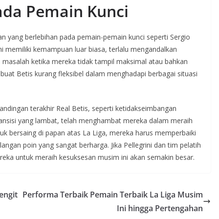
ada Pemain Kunci
an yang berlebihan pada pemain-pemain kunci seperti Sergio
ni memiliki kemampuan luar biasa, terlalu mengandalkan
i masalah ketika mereka tidak tampil maksimal atau bahkan
uat Betis kurang fleksibel dalam menghadapi berbagai situasi
andingan terakhir Real Betis, seperti ketidakseimbangan
 transisi yang lambat, telah menghambat mereka dalam meraih
uk bersaing di papan atas La Liga, mereka harus memperbaiki
langan poin yang sangat berharga. Jika Pellegrini dan tim pelatih
reka untuk meraih kesuksesan musim ini akan semakin besar.
engit
Performa Terbaik Pemain Terbaik La Liga Musim
Ini hingga Pertengahan