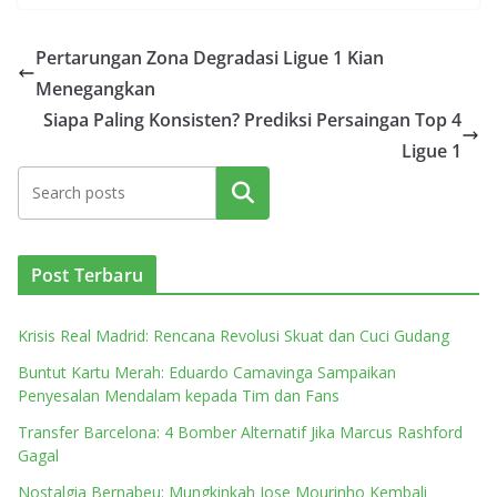
Pertarungan Zona Degradasi Ligue 1 Kian
Menegangkan
Siapa Paling Konsisten? Prediksi Persaingan Top 4
Ligue 1
Cari
Post Terbaru
Krisis Real Madrid: Rencana Revolusi Skuat dan Cuci Gudang
Buntut Kartu Merah: Eduardo Camavinga Sampaikan
Penyesalan Mendalam kepada Tim dan Fans
Transfer Barcelona: 4 Bomber Alternatif Jika Marcus Rashford
Gagal
Nostalgia Bernabeu: Mungkinkah Jose Mourinho Kembali