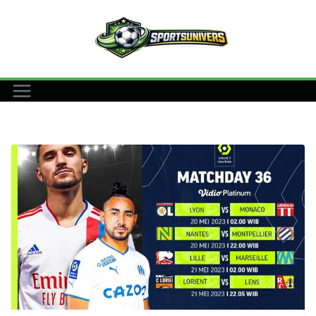
Skip
to
content