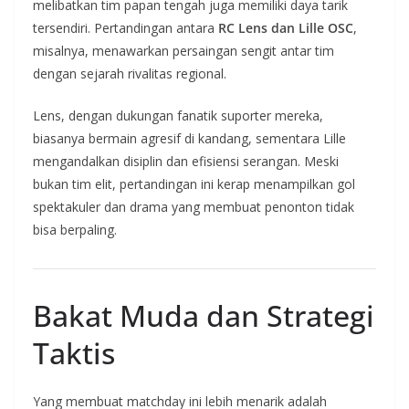
melibatkan tim papan tengah juga memiliki daya tarik
tersendiri. Pertandingan antara
RC Lens dan Lille OSC
,
misalnya, menawarkan persaingan sengit antar tim
dengan sejarah rivalitas regional.
Lens, dengan dukungan fanatik suporter mereka,
biasanya bermain agresif di kandang, sementara Lille
mengandalkan disiplin dan efisiensi serangan. Meski
bukan tim elit, pertandingan ini kerap menampilkan gol
spektakuler dan drama yang membuat penonton tidak
bisa berpaling.
Bakat Muda dan Strategi
Taktis
Yang membuat matchday ini lebih menarik adalah