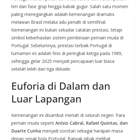
tim dari fase grup hingga babak gugur. Salah satu momen
paling menegangkan adalah kemenangan dramatis
melawan Brasil melalui adu penalti di semifinal.
Kemenangan ini bukan sekadar catatan prestasi, tetapi
simbol keberhasilan sistem pembinaan pemain muda di
Portugal. Sebelumnya, prestasi terbaik Portugal di
turnamen ini adalah finis di peringkat ketiga pada 1989,
sehingga gelar 2025 menjadi pencapaian luar biasa
setelah lebih dari tiga dekade.
Euforia di Dalam dan
Luar Lapangan
Kemenangan ini disambut meriah di seluruh negeri. Para
pemain muda seperti
Anísio Cabral, Rafael Quintas, dan
Duarte Cunha
menjadi sorotan sebagai harapan masa
depan sepak bola Portugal. Banyak pihak melihat