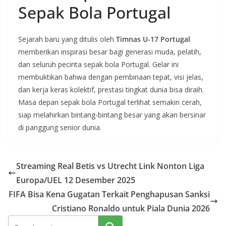
Sepak Bola Portugal
Sejarah baru yang ditulis oleh
Timnas U‑17 Portugal
memberikan inspirasi besar bagi generasi muda, pelatih,
dan seluruh pecinta sepak bola Portugal. Gelar ini
membuktikan bahwa dengan pembinaan tepat, visi jelas,
dan kerja keras kolektif, prestasi tingkat dunia bisa diraih.
Masa depan sepak bola Portugal terlihat semakin cerah,
siap melahirkan bintang-bintang besar yang akan bersinar
di panggung senior dunia.
Streaming Real Betis vs Utrecht Link Nonton Liga
Europa/UEL 12 Desember 2025
FIFA Bisa Kena Gugatan Terkait Penghapusan Sanksi
Cristiano Ronaldo untuk Piala Dunia 2026