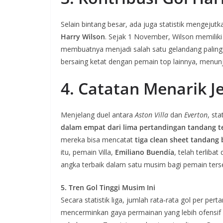
Selain bintang besar, ada juga statistik mengejutk
Harry Wilson
. Sejak 1 November, Wilson memiliki
membuatnya menjadi salah satu gelandang paling pr
bersaing ketat dengan pemain top lainnya, menunj
4. Catatan Menarik Je
Menjelang duel antara
Aston Villa
dan
Everton
, st
dalam empat dari lima pertandingan tandang t
mereka bisa mencatat
tiga clean sheet tandang 
itu, pemain Villa,
Emiliano Buendía
, telah terliba
angka terbaik dalam satu musim bagi pemain ters
5. Tren Gol Tinggi Musim Ini
Secara statistik liga, jumlah rata‑rata gol per per
mencerminkan gaya permainan yang lebih ofensif