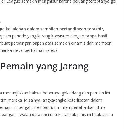
ier League semakin menghibur karena peluang terciptanya gol
s
pa kekalahan dalam sembilan pertandingan terakhir
,
njalani periode yang kurang konsisten dengan
tanpa hasil
mbuat persaingan papan atas semakin dinamis dan memberi
ahankan level performa mereka.
a Pemain yang Jarang
n juga menunjukkan bahwa beberapa gelandang dan pemain lini
tim mereka. Misalnya, angka‑angka keterlibatan dalam
 pemain lini tengah membantu tim mempertahankan ritme
angan—walau data rinci untuk statistik jenis ini tidak selalu