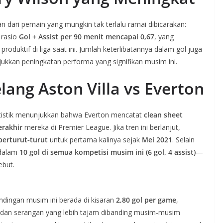
an dari pemain yang mungkin tak terlalu ramai dibicarakan:
 rasio
Gol + Assist per 90 menit mencapai 0,67
, yang
oduktif di liga saat ini. Jumlah keterlibatannya dalam gol juga
ukkan peningkatan performa yang signifikan musim ini.
lang Aston Villa vs Everton
atistik menunjukkan bahwa Everton mencatat
clean sheet
erakhir
mereka di Premier League. Jika tren ini berlanjut,
berturut‑turut
untuk pertama kalinya sejak
Mei 2021
. Selain
t dalam
10 gol di semua kompetisi musim ini (6 gol, 4 assist)
—
ebut.
tandingan musim ini berada di kisaran
2,80 gol per game
,
 dan serangan yang lebih tajam dibanding musim‑musim