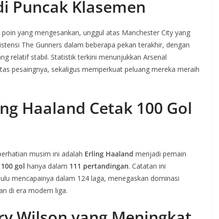
 di Puncak Klasemen
poin yang mengesankan, unggul atas Manchester City yang
sistensi The Gunners dalam beberapa pekan terakhir, dengan
 relatif stabil. Statistik terkini menunjukkan Arsenal
itas pesaingnya, sekaligus memperkuat peluang mereka meraih
ling Haaland Cetak 100 Gol
i perhatian musim ini adalah
Erling Haaland
menjadi pemain
i
100 gol
hanya dalam
111 pertandingan
. Catatan ini
dulu mencapainya dalam 124 laga, menegaskan dominasi
an di era modern liga.
rry Wilson yang Meningkat