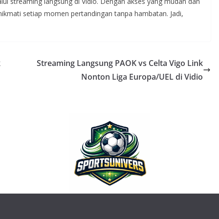
alui streaming langsung di Vidio. Dengan akses yang mudah dan
enikmati setiap momen pertandingan tanpa hambatan. Jadi,
k
Streaming Langsung PAOK vs Celta Vigo Link
Nonton Liga Europa/UEL di Vidio