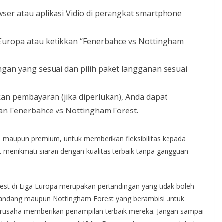
wser atau aplikasi Vidio di perangkat smartphone
Europa atau ketikkan “Fenerbahce vs Nottingham
dingan yang sesuai dan pilih paket langganan sesuai
kan pembayaran (jika diperlukan), Anda dapat
an Fenerbahce vs Nottingham Forest.
is maupun premium, untuk memberikan fleksibilitas kepada
menikmati siaran dengan kualitas terbaik tanpa gangguan
st di Liga Europa merupakan pertandingan yang tidak boleh
 kandang maupun Nottingham Forest yang berambisi untuk
berusaha memberikan penampilan terbaik mereka. Jangan sampai