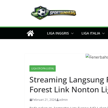
Skip
to
content
LIGA INGGRIS
LIGA ITALIA
LIGA EROPA (UEFA)
Streaming Langsung 
Forest Link Nonton L
Februari 21, 2026
admin