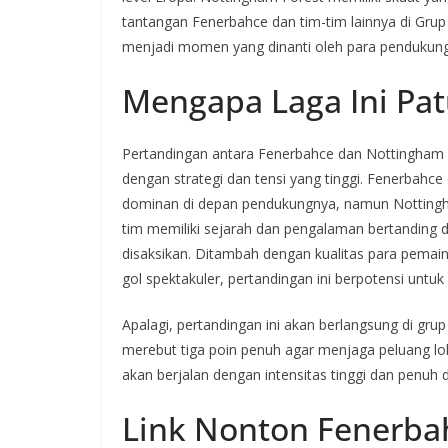
tantangan Fenerbahce dan tim-tim lainnya di Grup 
menjadi momen yang dinanti oleh para pendukung 
Mengapa Laga Ini Pat
Pertandingan antara Fenerbahce dan Nottingham 
dengan strategi dan tensi yang tinggi. Fenerbahc
dominan di depan pendukungnya, namun Nottingh
tim memiliki sejarah dan pengalaman bertanding 
disaksikan. Ditambah dengan kualitas para pemain
gol spektakuler, pertandingan ini berpotensi untu
Apalagi, pertandingan ini akan berlangsung di gru
merebut tiga poin penuh agar menjaga peluang lolos
akan berjalan dengan intensitas tinggi dan penuh 
Link Nonton Fenerba