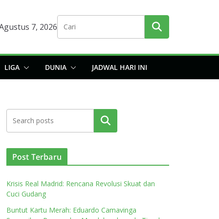
 Agustus 7, 2026
LIGA
DUNIA
JADWAL HARI INI
Cari
Post Terbaru
Krisis Real Madrid: Rencana Revolusi Skuat dan
Cuci Gudang
Buntut Kartu Merah: Eduardo Camavinga