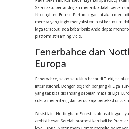
Pada pekan ini, kompetisi Liga Europa (UEL) akan
Salah satu pertandingan menarik adalah pertemuan
Nottingham Forest. Pertandingan ini akan menjadi
mereka yang ingin menyaksikan aksi kedua tim dal
laga tersebut, ada kabar baik: Anda dapat menon
platform streaming Vidio.
Fenerbahce dan Notti
Europa
Fenerbahce, salah satu klub besar di Turki, selal
internasional. Dengan sejarah panjang di Liga Turk
yang tak bisa dipandang sebelah mata di Liga Euro
cukup menantang dan tentu saja bertekad untuk m
Di sisi lain, Nottingham Forest, klub asal Inggris 
ambisi besar. Setelah promosi kembali ke Premier
level Eropa. Nottingham Forest memiliki skuat ya