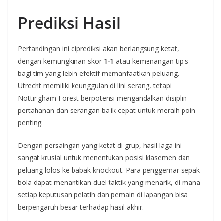
Prediksi Hasil
Pertandingan ini diprediksi akan berlangsung ketat,
dengan kemungkinan skor
1-1
atau kemenangan tipis
bagi tim yang lebih efektif memanfaatkan peluang.
Utrecht memiliki keunggulan di lini serang, tetapi
Nottingham Forest berpotensi mengandalkan disiplin
pertahanan dan serangan balik cepat untuk meraih poin
penting.
Dengan persaingan yang ketat di grup, hasil laga ini
sangat krusial untuk menentukan posisi klasemen dan
peluang lolos ke babak knockout. Para penggemar sepak
bola dapat menantikan duel taktik yang menarik, di mana
setiap keputusan pelatih dan pemain di lapangan bisa
berpengaruh besar terhadap hasil akhir.