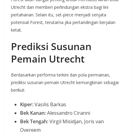
Utrecht dan memberi perlindungan ekstra bagi lini
pertahanan. Selain itu, set-piece menjadi senjata
potensial Forest, terutama jika pertandingan berjalan
ketat.
Prediksi Susunan
Pemain Utrecht
Berdasarkan performa terkini dan pola permainan,
prediksi susunan pemain Utrecht kemungkinan sebagai
berikut:
Kiper:
Vasilis Barkas
Bek Kanan:
Alessandro Ciranni
Bek Tengah:
Virgil Misidjan, Joris van
Overeem