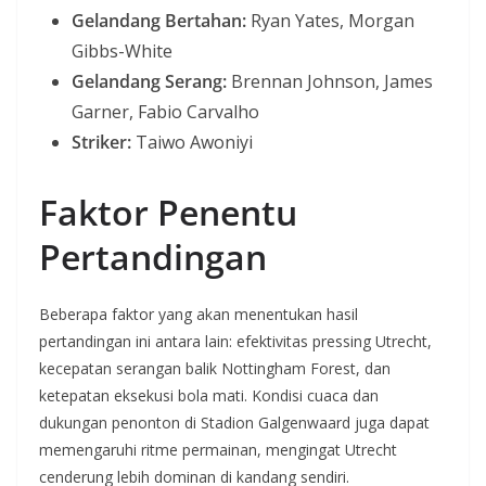
Gelandang Bertahan:
Ryan Yates, Morgan
Gibbs-White
Gelandang Serang:
Brennan Johnson, James
Garner, Fabio Carvalho
Striker:
Taiwo Awoniyi
Faktor Penentu
Pertandingan
Beberapa faktor yang akan menentukan hasil
pertandingan ini antara lain: efektivitas pressing Utrecht,
kecepatan serangan balik Nottingham Forest, dan
ketepatan eksekusi bola mati. Kondisi cuaca dan
dukungan penonton di Stadion Galgenwaard juga dapat
memengaruhi ritme permainan, mengingat Utrecht
cenderung lebih dominan di kandang sendiri.