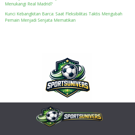
Menukangi Real Madrid?
Kunci Kebangkitan Barca: Saat Fleksibilitas Taktis Mengubah
Pemain Menjadi Senjata Mematikan