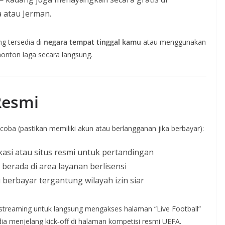
a atau Jerman.
g tersedia di
negara tempat tinggal kamu
atau menggunakan
nonton laga secara langsung.
Resmi
 coba (pastikan memiliki akun atau berlangganan jika berbayar):
kasi atau situs resmi untuk pertandingan
 berada di area layanan berlisensi
u berbayar tergantung wilayah izin siar
 streaming untuk langsung mengakses halaman “Live Football”
dia menjelang kick‑off di halaman kompetisi resmi UEFA.