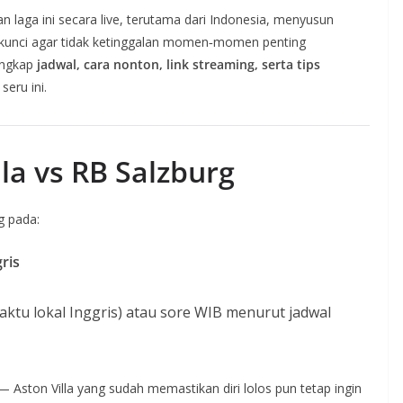
 laga ini secara live, terutama dari Indonesia, menyusun
 kunci agar tidak ketinggalan momen‑momen penting
lengkap
jadwal, cara nonton, link streaming, serta tips
eru ini.
la vs RB Salzburg
g pada:
ris
aktu lokal Inggris) atau sore WIB menurut jadwal
 Aston Villa yang sudah memastikan diri lolos pun tetap ingin