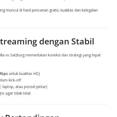
ing muncul di hasil pencarian gratis; kualitas dan kelegalan
Streaming dengan Stabil
lla vs Salzburg memerlukan koneksi dan strategi yang tepat
Mbps
untuk kualitas HD)
lum kick‑off
laptop, atau ponsel pintar)
is agar tidak telat