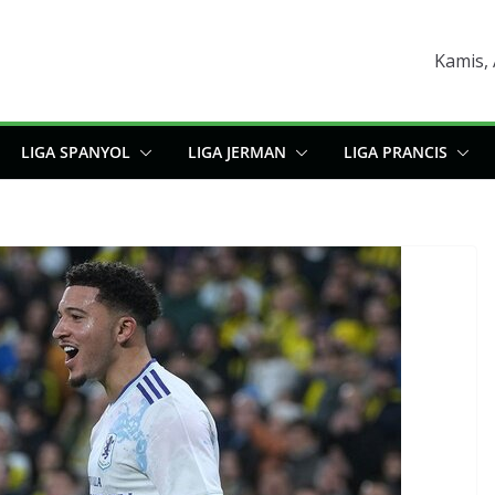
Kamis, 
LIGA SPANYOL
LIGA JERMAN
LIGA PRANCIS