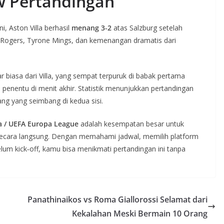
ew Pertandingan
, Aston Villa berhasil
menang 3‑2
atas Salzburg setelah
an Rogers, Tyrone Mings, dan kemenangan dramatis dari
 biasa dari Villa, yang sempat terpuruk di babak pertama
penentu di menit akhir. Statistik menunjukkan pertandingan
ng yang seimbang di kedua sisi.
a / UEFA Europa League
adalah kesempatan besar untuk
 secara langsung. Dengan memahami jadwal, memilih platform
um kick‑off, kamu bisa menikmati pertandingan ini tanpa
Panathinaikos vs Roma Giallorossi Selamat dari
Kekalahan Meski Bermain 10 Orang