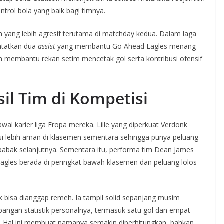
ntrol bola yang baik bagi timnya.
an yang lebih agresif terutama di matchday kedua. Dalam laga
atatkan dua
assist
yang membantu Go Ahead Eagles menang
membantu rekan setim mencetak gol serta kontribusi ofensif
il Tim di Kompetisi
l karier liga Eropa mereka. Lille yang diperkuat Verdonk
 lebih aman di klasemen sementara sehingga punya peluang
f babak selanjutnya. Sementara itu, performa tim Dean James
agles berada di peringkat bawah klasemen dan peluang lolos
k bisa dianggap remeh. Ia tampil solid sepanjang musim
ngan statistik personalnya, termasuk satu gol dan empat
a). Hal ini membuat namanya semakin diperhitungkan, bahkan