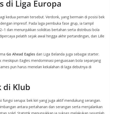
s di Liga Europa
gi kedua pemain tersebut. Verdonk, yang bermain di posisi bek
dengan impresif. Pada laga pembuka fase grup, ia tampil
–1 dan menunjukkan soliditas bertahan serta distribusi bola
dipercaya pelatih sejak awal hingga akhir pertandingan, dan Lille
sama
Go Ahead Eagles
dari Liga Belanda juga sebagai starter.
a: meskipun Eagles mendominasi penguasaan bola sepanjang
 James pun harus menelan kekalahan di laga debutnya di
 di Klub
 fungsi serupa: bek kiri yang juga aktif mendukung serangan.
imbangan antara pertahanan dan serangan serta menjalankan
le tetap solid. Statistik menunjukkan ia sukses melakukan sejumlah