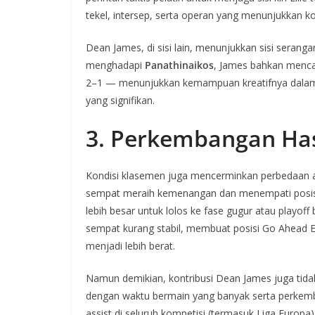
tekel, intersep, serta operan yang menunjukkan ko
Dean James, di sisi lain, menunjukkan sisi serang
menghadapi
Panathinaikos
, James bahkan menc
2–1 — menunjukkan kemampuan kreatifnya dalam 
yang signifikan.
3. Perkembangan Has
Kondisi klasemen juga mencerminkan perbedaan awa
sempat meraih kemenangan dan menempati posisi
lebih besar untuk lolos ke fase gugur atau playof
sempat kurang stabil, membuat posisi Go Ahead E
menjadi lebih berat.
Namun demikian, kontribusi Dean James juga tida
dengan waktu bermain yang banyak serta perkemba
assist di seluruh kompetisi (termasuk Liga Europ